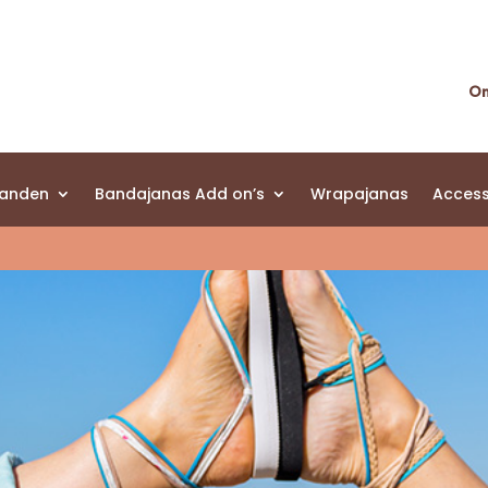
On
banden
Bandajanas Add on’s
Wrapajanas
Access