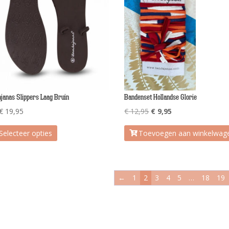
janas Slippers Laag Bruin
Bandenset Hollandse Glorie
Oorspronkelijke
Huidige
€
19,95
€
12,95
€
9,95
prijs
prijs
Selecteer opties
Toevoegen aan winkelwag
was:
is:
€ 12,95.
€ 9,95.
←
1
2
3
4
5
…
18
19