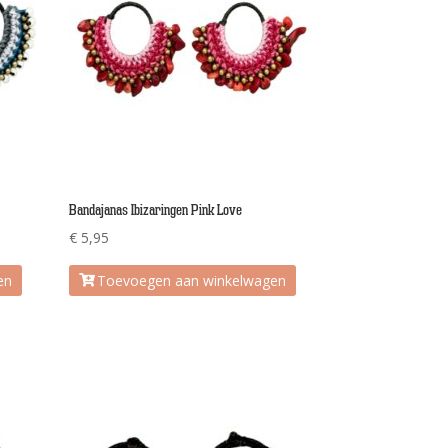
Bandajanas Ibizaringen Pink Love
€
5,95
en
Toevoegen aan winkelwagen