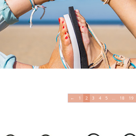
anas bandense
←
1
2
3
4
5
…
18
19