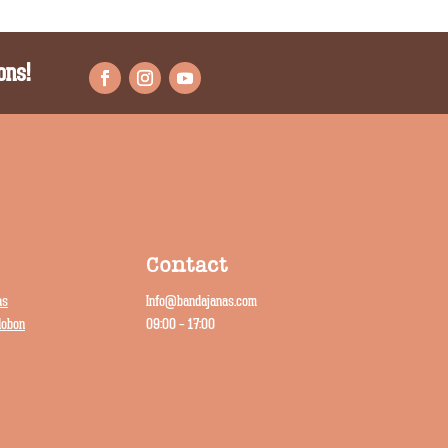
ons!
Contact
as
Info@bandajanas.com
dobon
09:00 – 17:00