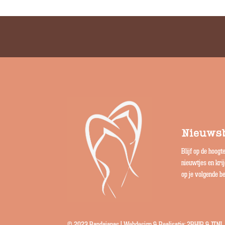
Nieuwsb
Blijf op de hoogt
nieuwtjes en kri
op je volgende be
© 2023 Bandajanas | Webdesign & Realisatie:
2BHIP
&
JTNI