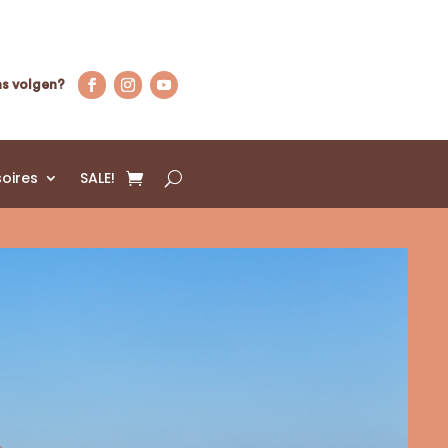
s volgen?
oires
SALE!