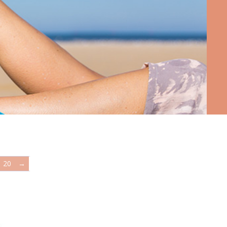
ts
20
→