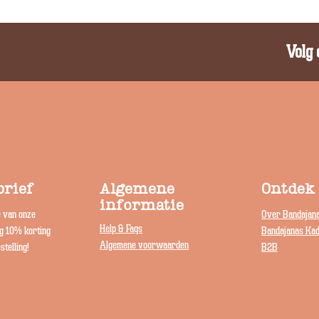
Volg 
rief
Algemene
Ontdek
informatie
e van onze
Over Bandajan
Help & Faqs
jg 10% korting
Bandajanas Ka
Algemene voorwaarden
stelling!
B2B