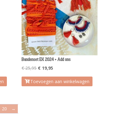
Bandenset EK 2024 + Add ons
Oorspronkelijke
Huidige
€
25,95
€
19,95
prijs
prijs
en
Toevoegen aan winkelwagen
was:
is:
€ 25,95.
€ 19,95.
20
→