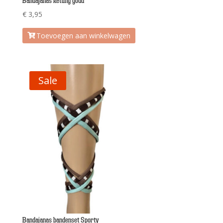
Bandajanas ketting goud
€
3,95
Toevoegen aan winkelwagen
Sale
Bandajanas bandenset Sporty