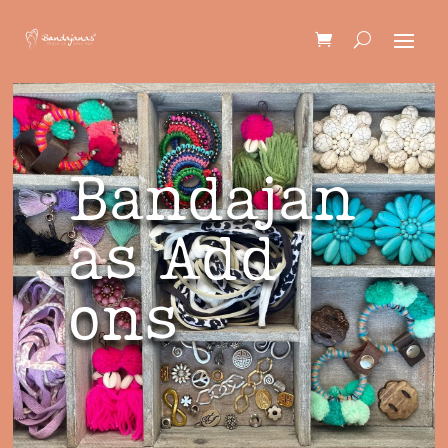
Bandajan
as Add
ons