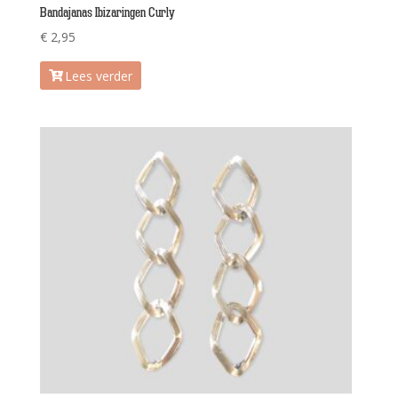
Bandajanas Ibizaringen Curly
€
2,95
Lees verder