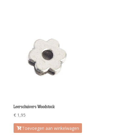
Leerschuivers Woodstock
€
1,95
Toevoegen aan winkelwagen