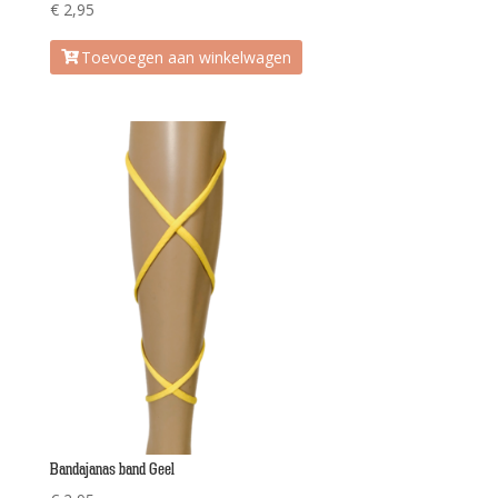
€
2,95
Toevoegen aan winkelwagen
Bandajanas band Geel