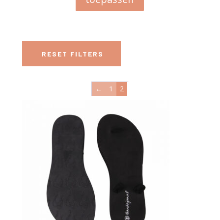
RESET FILTERS
←
1
2