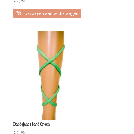
€
2,95
Toevoegen aan winkelwagen
Bandajanas band Groen
€
2,95