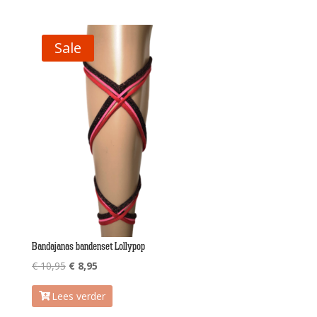
Sale
Bandajanas bandenset Lollypop
Oorspronkelijke
Huidige
€
10,95
€
8,95
prijs
prijs
Lees verder
was:
is: