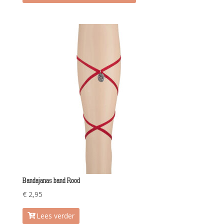
Bandajanas band Rood
€
2,95
Lees verder