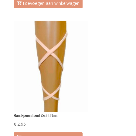
Toevoegen aan winkelwagen
Bandajanas band Zacht Roze
€
2,95