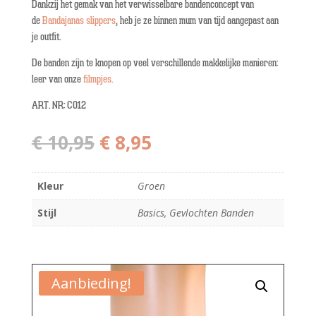
Dankzij het gemak van het verwisselbare bandenconcept van
de
Bandajanas slippers
, heb je ze binnen mum van tijd aangepast aan
je outfit.
De banden zijn te knopen op veel verschillende makkelijke manieren:
leer van onze
filmpjes.
ART. NR: C012
Oorspronkelijke
Huidige
€
10,95
€
8,95
prijs
prijs
was:
is:
€ 10,95.
€ 8,95.
Kleur
Groen
Stijl
Basics, Gevlochten Banden
Aanbieding!