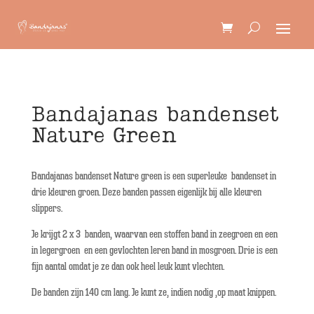
Bandajanas bandenset
Nature Green
Bandajanas bandenset Nature green is een superleuke bandenset in
drie kleuren groen. Deze banden passen eigenlijk bij alle kleuren
slippers.
Je krijgt 2 x 3 banden, waarvan een stoffen band in zeegroen en een
in legergroen en een gevlochten leren band in mosgroen. Drie is een
fijn aantal omdat je ze dan ook heel leuk kunt vlechten.
De banden zijn 140 cm lang. Je kunt ze, indien nodig ,op maat knippen.