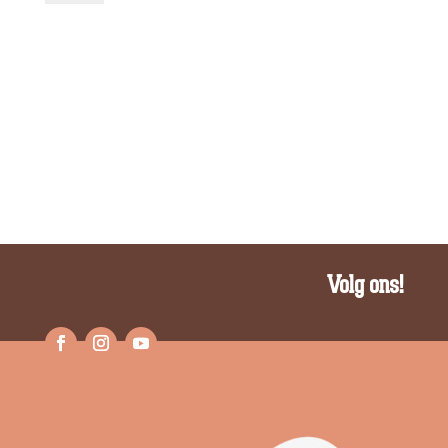
Agapanthus
aantal
Volg ons!