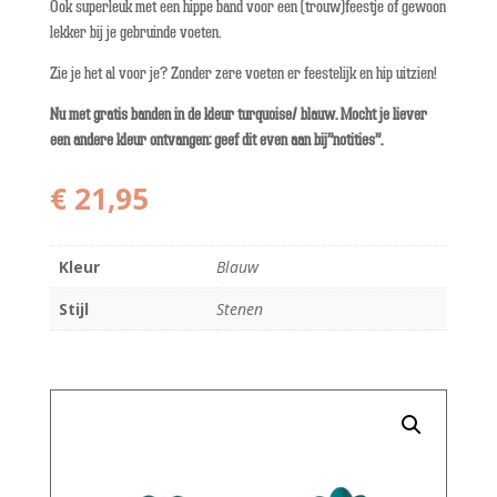
Ook superleuk met een hippe band voor een (trouw)feestje of gewoon
lekker bij je gebruinde voeten.
Zie je het al voor je? Zonder zere voeten er feestelijk en hip uitzien!
Nu met gratis banden in de kleur turquoise/ blauw. Mocht je liever
een andere kleur ontvangen: geef dit even aan bij”notities”.
€
21,95
Kleur
Blauw
Stijl
Stenen