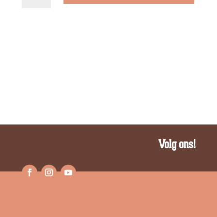
Kreta
aantal
Volg ons!