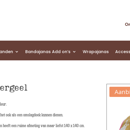
On
banden
Bandajanas Add on’s
Wrapajanas
Access
ergeel
Aanbi
leur.
u het ook als een omslagdoek kunnen dienen.
n heeft een ruime afmeting van maar liefst 140 x 140 cm.