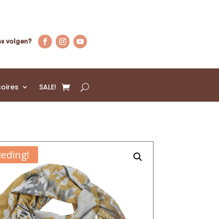
s volgen?
oires
SALE!
eding!