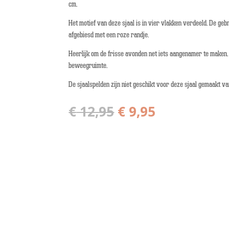
cm.
Het motief van deze sjaal is in vier vlakken verdeeld. De gebru
afgebiesd met een roze randje.
Heerlijk om de frisse avonden net iets aangenamer te maken. 
beweegruimte.
De sjaalspelden zijn niet geschikt voor deze sjaal gemaakt v
Oorspronkelijke
Huidige
€
12,95
€
9,95
prijs
prijs
was:
is:
€ 12,95.
€ 9,95.