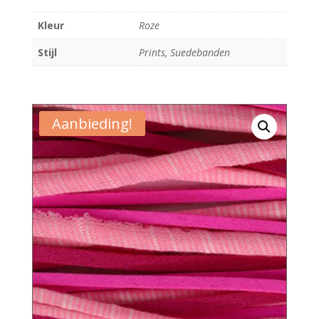
was:
is:
€ 12,95.
€ 8,95.
Kleur
Roze
Stijl
Prints, Suedebanden
Aanbieding!