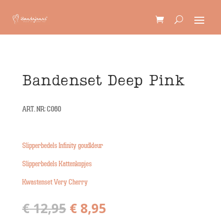
Bandenset Deep Pink
ART. NR: C060
Slipperbedels Infinity goudkleur
Slipperbedels Kattenkopjes
Kwastenset Very Cherry
Oorspronkelijke
Huidige
€
12,95
€
8,95
prijs
prijs