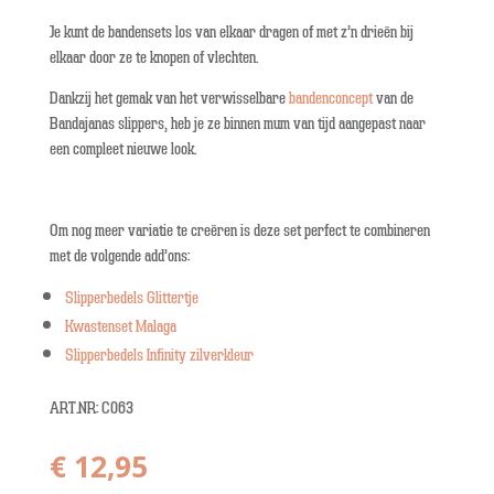
Je kunt de bandensets los van elkaar dragen of met z’n drieën bij
elkaar door ze te knopen of vlechten.
Dankzij het gemak van het verwisselbare
bandenconcept
van de
Bandajanas slippers, heb je ze binnen mum van tijd aangepast naar
een compleet nieuwe look.
Om nog meer variatie te creëren is deze set perfect te combineren
met de volgende add’ons:
Slipperbedels Glittertje
Kwastenset Malaga
Slipperbedels Infinity zilverkleur
ART.NR: C063
€
12,95