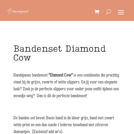
Bandenset Diamond
Cow
Bandajanas bandenset
“Diamond Cow”
is een combinatie die prachtig
staat bij de grijze, zwarte of witte slippers. Ga jij voor een elegante
look? Zoek je de perfecte slippers voor onder jouw outfit tijdens een
avondje weg? Dan is dit de perfecte bandenset!
De banden set bevat: Basis band in de kleur grijs, band met zwart
witte print en een dun suede / lederen touwband met zilveren
diamantjes. (Exclusief add on’s)