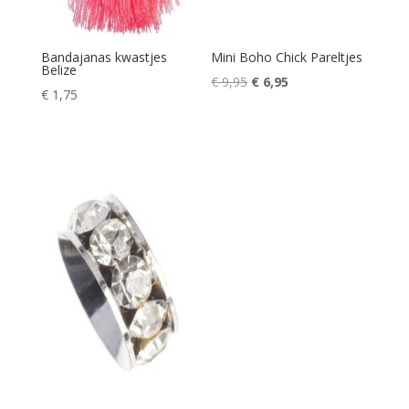
Bandajanas kwastjes
Mini Boho Chick Pareltjes
Belize
Oorspronkelijke
Huidige
€
9,95
€
6,95
€
1,75
prijs
prijs
was:
is:
€ 9,95.
€ 6,95.