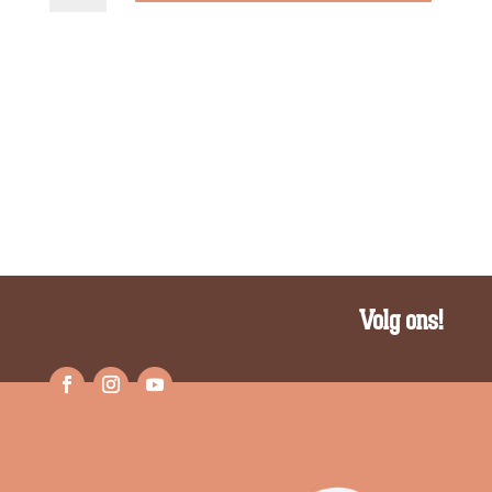
Voor
Jou
aantal
Volg ons!