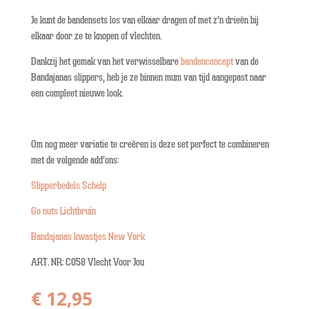
Je kunt de bandensets los van elkaar dragen of met z’n drieën bij
elkaar door ze te knopen of vlechten.
Dankzij het gemak van het verwisselbare
bandenconcept
van de
Bandajanas slippers, heb je ze binnen mum van tijd aangepast naar
een compleet nieuwe look.
Om nog meer variatie te creëren is deze set perfect te combineren
met de volgende add’ons:
Slipperbedels Schelp
Go nuts Lichtbruin
Bandajanas kwastjes New York
ART. NR: C058 Vlecht Voor Jou
€
12,95