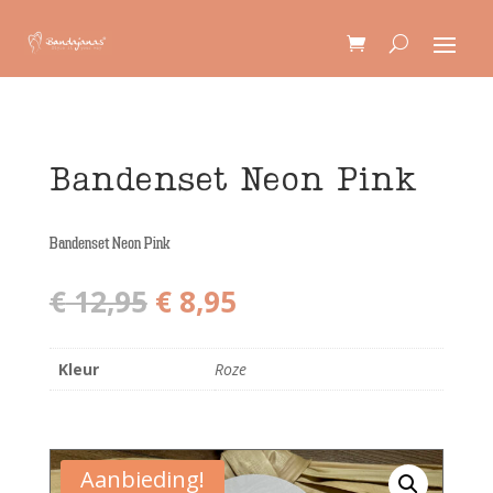
Bandenset Neon Pink
Bandenset Neon Pink
Oorspronkelijke
Huidige
€
12,95
€
8,95
prijs
prijs
was:
is:
€ 12,95.
€ 8,95.
Kleur
Roze
Aanbieding!