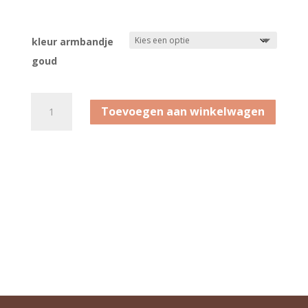
kleur armbandje
goud
Be
Toevoegen aan winkelwagen
Bandalicious Armband
Gold
aantal