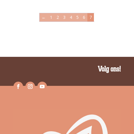
←
1
2
3
4
5
6
7
Volg ons!