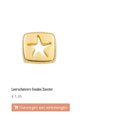
Leerschuivers Gouden Zeester
€
1,95
Toevoegen aan winkelwagen