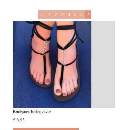
←
1
2
3
4
5
6
7
Bandajanas ketting zilver
€
3,95