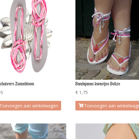
chuivers Zonnebloem
Bandajanas kwastjes Belize
95
€
1,75
Toevoegen aan winkelwagen
Toevoegen aan winkelwag