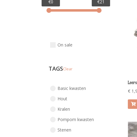
€0
€21
On sale
TAGS
Clear
Leers
Basic kwasten
€
1,
Hout
Kralen
Pompom kwasten
Stenen