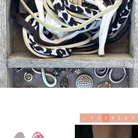
←
1
2
3
4
5
6
7