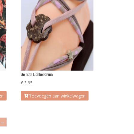
Go nuts Donkerbruin
€
3,95
en
Toevoegen aan winkelwagen
→