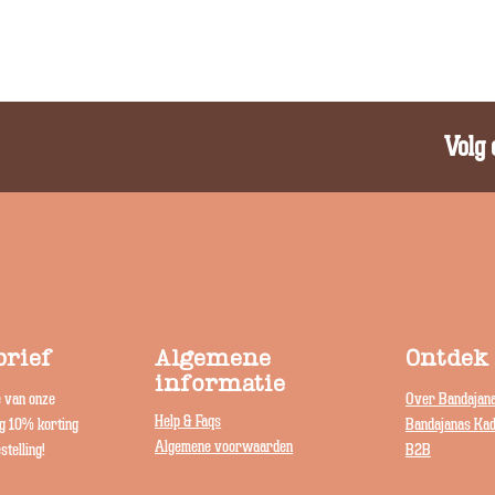
Volg 
rief
Algemene
Ontdek
informatie
e van onze
Over Bandajan
Help & Faqs
jg 10% korting
Bandajanas Ka
Algemene voorwaarden
stelling!
B2B