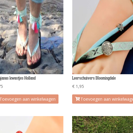
janas kwastjes Holland
Leerschuivers Bloomingdale
75
€
1,95
Toevoegen aan winkelwagen
Toevoegen aan winkelwag