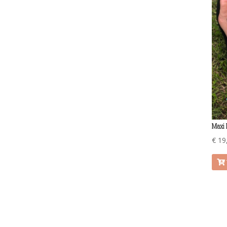
Maxi 
€
19