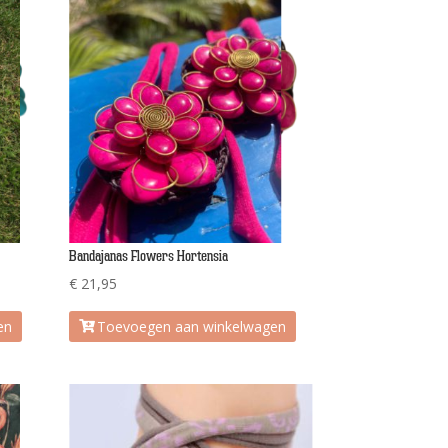
Bandajanas Flowers Hortensia
€
21,95
en
Toevoegen aan winkelwagen