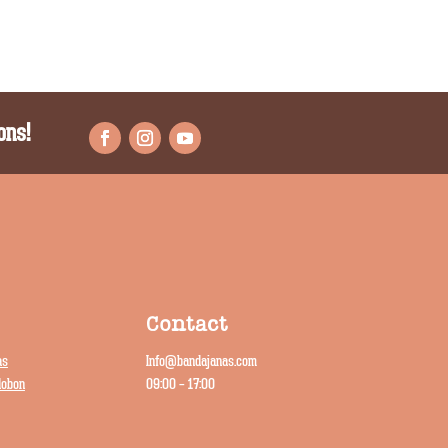
ons!
Contact
as
Info@bandajanas.com
dobon
09:00 – 17:00