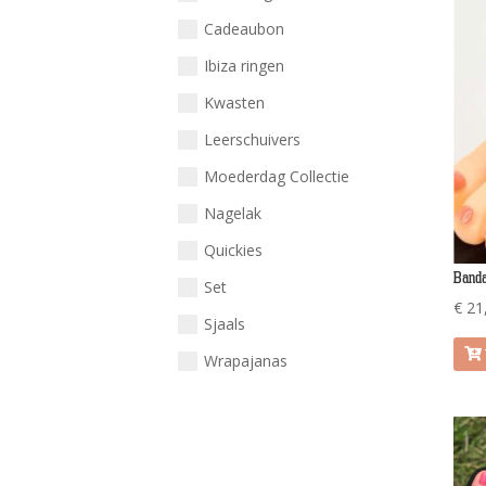
Cadeaubon
Ibiza ringen
Kwasten
Leerschuivers
Moederdag Collectie
Nagelak
Quickies
Banda
Set
€
21
Sjaals
Wrapajanas
Clear All