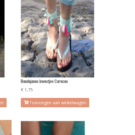
Bandajanas kwastjes Curacao
€
1,75
en
Toevoegen aan winkelwagen