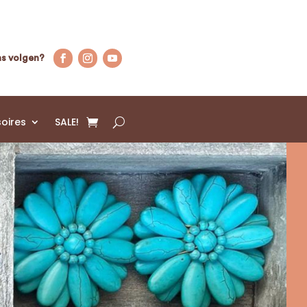
s volgen?
oires
SALE!