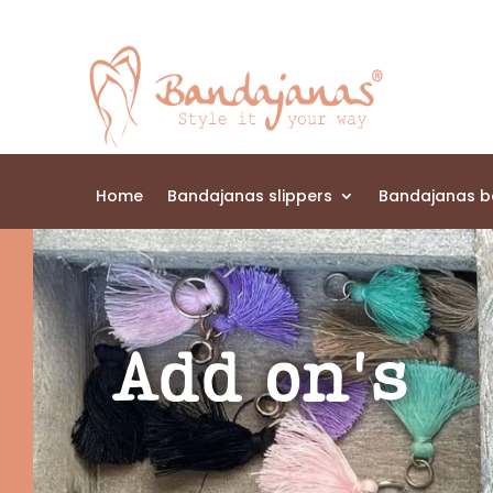
Home
Bandajanas slippers
Bandajanas 
Add on's