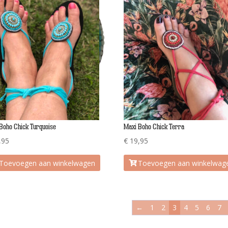
Boho Chick Turquoise
Maxi Boho Chick Terra
,95
€
19,95
Toevoegen aan winkelwagen
Toevoegen aan winkelwag
←
1
2
3
4
5
6
7