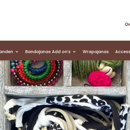
On
banden
Bandajanas Add on’s
Wrapajanas
Access