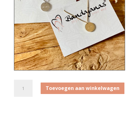
Zilveren
Toevoegen aan winkelwagen
ketting
Mama
aantal